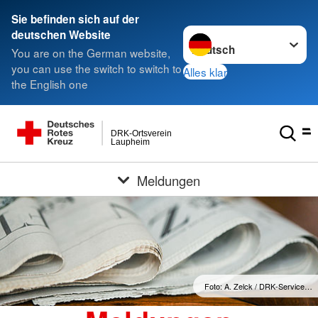
Sie befinden sich auf der
Sprache wechseln zu
deutschen Website
You are on the German website,
you can use the switch to switch to
Alles klar
the English one
DRK-Ortsverein
Laupheim
Meldungen
Foto: A. Zelck / DRK-Service…