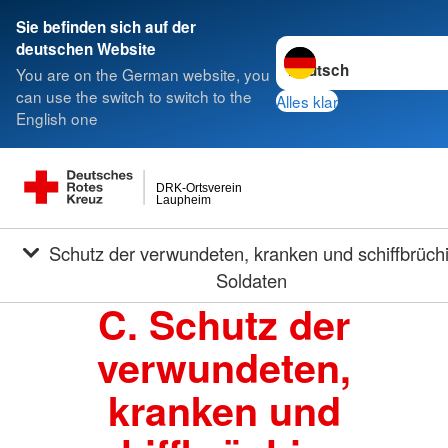
Sie befinden sich auf der
Sprache wechseln zu
deutschen Website
You are on the German website, you
can use the switch to switch to the
Alles klar
English one
DRK-Ortsverein
Laupheim
Schutz der verwundeten, kranken und schiffbrüchigen
Soldaten
C. Schutz der
verwundeten,
kranken und