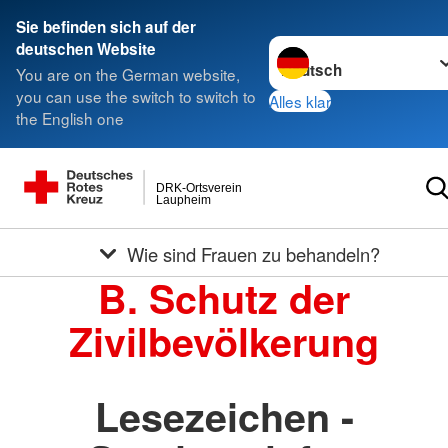
Sie befinden sich auf der
Sprache wechseln zu
deutschen Website
You are on the German website,
you can use the switch to switch to
Alles klar
the English one
DRK-Ortsverein
Laupheim
Wie sind Frauen zu behandeln?
B. Schutz der
Zivilbevölkerung
Lesezeichen -