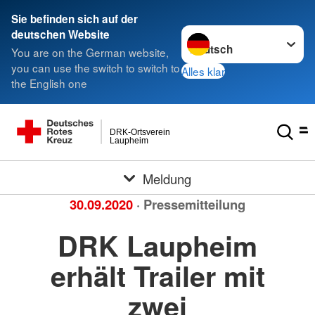
Sie befinden sich auf der
Sprache wechseln zu
deutschen Website
You are on the German website,
you can use the switch to switch to
Alles klar
the English one
DRK-Ortsverein
Laupheim
Meldung
30.09.2020
· Pressemitteilung
DRK Laupheim
erhält Trailer mit
zwei