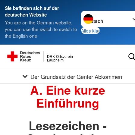
Sie befinden sich auf der
Sprache wechseln zu
deutschen Website
You are on the German website,
you can use the switch to switch to
Alles klar
the English one
DRK-Ortsverein
Laupheim
Der Grundsatz der Genfer Abkommen
A. Eine kurze
Einführung
Lesezeichen -